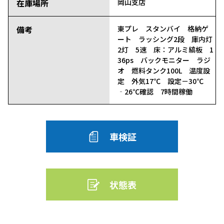
在庫場所
岡山支店
備考
東プレ スタンバイ 格納ゲ
ート ラッシング2段 庫内灯
2灯 5速 床：アルミ縞板 1
36ps バックモニター ラジ
オ 燃料タンク100L 温度設
定 外気17℃ 設定－30℃
‐26℃確認 7時間稼働
車検証
状態表