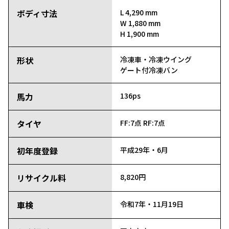
ボディ寸法
L 4,290 mm
W 1,880 mm
H 1,900 mm
形状
冷凍車・冷凍ウイング
ゲート付冷凍バン
馬力
136ps
タイヤ
FF:7点
RF:7点
初年度登録
平成29年・6月
リサイクル料
8,820円
車検
令和7年・11月19日