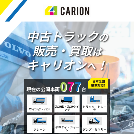
中古トラック
の
販売・買取
は
キャリオン
！
へ
0
7
7
現在の公開車両
台
冷凍車・冷凍ウイ
トラクタ・トレー
ウイング・バン
ング
ラ
平ボディ・シャー
クレーン
ダンプ・ミキサー
シ