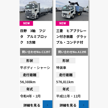
NEW
NEW
日野 3軸 フジ
三菱 ヒアブクレー
タ アルミブロッ
ン付き脱着 グラッ
ク 5方開
プル・コンテナ付
問い合わせNo.C1297
問い合わせNo.A1295
形状
形状
平ボディ・シャーシ
特装車
走行距離
走行距離
56,388km
576,811km
年式
年式
令和4年・2月
平成11年・12月
詳細を見る
詳細を見る