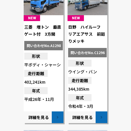
NEW
NEW
三菱 増トン 垂直
日野 ハイルーフ
ゲート付 3方開
リアエアサス 前廻
りメッキ
問い合わせNo.A1298
問い合わせNo.C1296
形状
形状
平ボディ・シャーシ
ウイング・バン
走行距離
走行距離
402,241km
344,385km
年式
年式
平成26年・11月
令和4年・3月
詳細を見る
詳細を見る