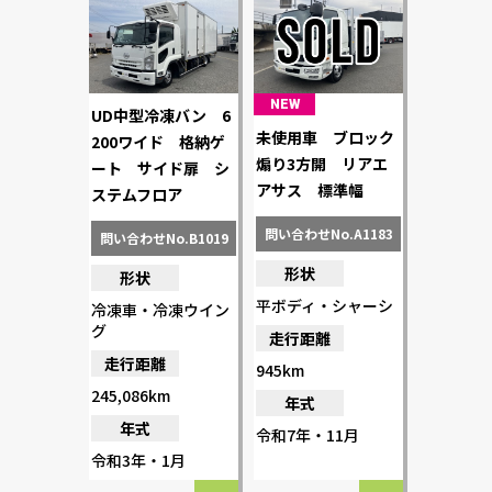
NEW
UD中型冷凍バン 6
未使用車 ブロック
200ワイド 格納ゲ
煽り3方開 リアエ
ート サイド扉 シ
アサス 標準幅
ステムフロア
問い合わせNo.A1183
問い合わせNo.B1019
形状
形状
平ボディ・シャーシ
冷凍車・冷凍ウイン
グ
走行距離
走行距離
945km
245,086km
年式
年式
令和7年・11月
令和3年・1月