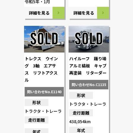
令和5年・1月
詳細を見る
詳細を見る
トレクス ウイン
ハイルーフ 踊り場
グ 3軸 エアサ
アルミ縞板 キャブ
ス リフトアクス
再塗装 リターダー
ル
問い合わせNo.C1135
問い合わせNo.E1140
形状
形状
トラクタ・トレーラ
トラクタ・トレーラ
走行距離
走行距離
438,054km
年式
年式