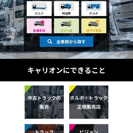
セルフ
特装車
ボルボ
新着車両
近日入庫
値下げ車両
全車両から探す
キャリオンに
できること
中古トラックの
ボルボ・トラック
販売
正規販売店
トラック
ビジョン