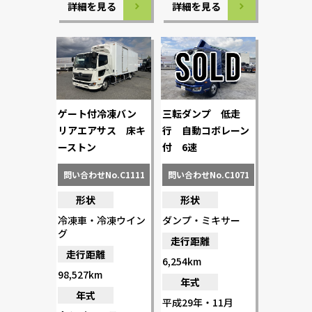
詳細を見る
詳細を見る
ゲート付冷凍バン
三転ダンプ 低走
リアエアサス 床キ
行 自動コボレーン
ーストン
付 6速
問い合わせNo.C1111
問い合わせNo.C1071
形状
形状
冷凍車・冷凍ウイン
ダンプ・ミキサー
グ
走行距離
走行距離
6,254km
98,527km
年式
年式
平成29年・11月