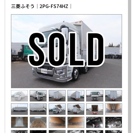
三菱ふそう│2PG-FS74HZ│