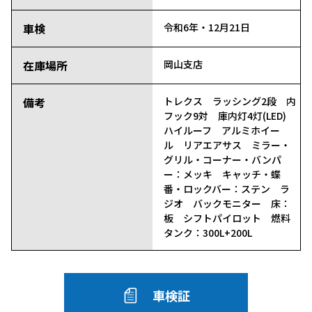
車検
令和6年・12月21日
在庫場所
岡山支店
備考
トレクス ラッシング2段 内
フック9対 庫内灯4灯(LED)
ハイルーフ アルミホイー
ル リアエアサス ミラー・
グリル・コーナー・バンパ
ー：メッキ キャッチ・蝶
番・ロックバー：ステン ラ
ジオ バックモニター 床：
板 シフトパイロット 燃料
タンク：300L+200L
車検証