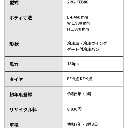
型式
2RG-FEB80
ボディ寸法
L 4,460 mm
W 1,980 mm
H 1,870 mm
形状
冷凍車・冷凍ウイング
ゲート付冷凍バン
馬力
150ps
タイヤ
FF:9点
RF:9点
初年度登録
令和5年・8月
リサイクル料
8,830円
車検
令和7年・8月3日