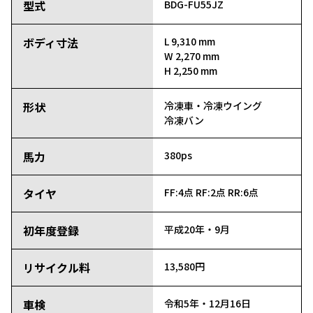
型式
BDG-FU55JZ
ボディ寸法
L 9,310 mm
W 2,270 mm
H 2,250 mm
形状
冷凍車・冷凍ウイング
冷凍バン
馬力
380ps
タイヤ
FF:4点
RF:2点
RR:6点
初年度登録
平成20年・9月
リサイクル料
13,580円
車検
令和5年・12月16日