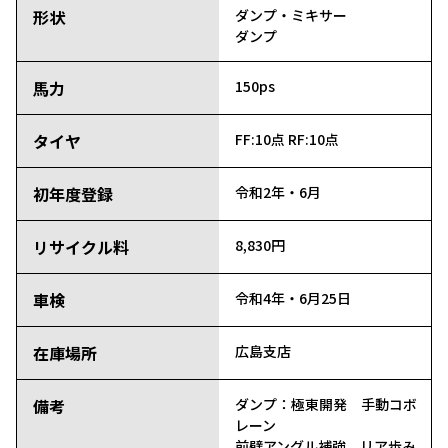
形状
ダンプ・ミキサー
ダンプ
馬力
150ps
タイヤ
FF:10点
RF:10点
初年度登録
令和2年・6月
リサイクル料
8,830円
車検
令和4年・6月25日
在庫場所
広島支店
備考
ダンプ：極東開発 手動コボ
レーン
前壁アングル補強 リア歩み