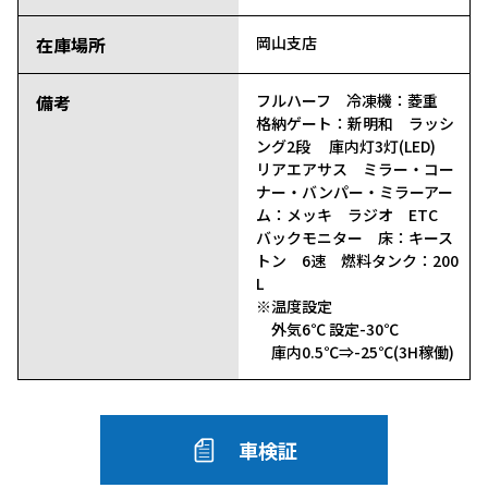
在庫場所
岡山支店
備考
フルハーフ 冷凍機：菱重
格納ゲート：新明和 ラッシ
ング2段 庫内灯3灯(LED)
リアエアサス ミラー・コー
ナー・バンパー・ミラーアー
ム：メッキ ラジオ ETC
バックモニター 床：キース
トン 6速 燃料タンク：200
L
※温度設定
外気6℃ 設定-30℃
庫内0.5℃⇒-25℃(3H稼働)
車検証