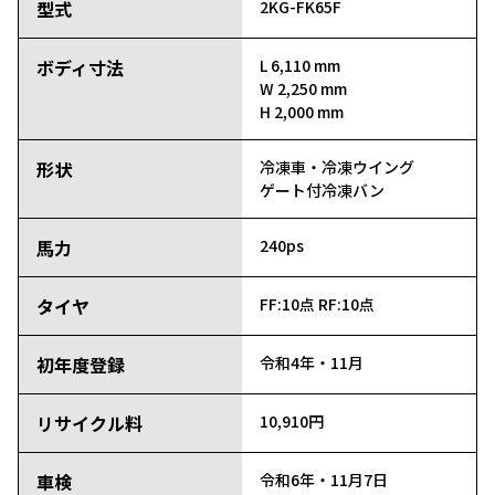
型式
2KG-FK65F
ボディ寸法
L 6,110 mm
W 2,250 mm
H 2,000 mm
形状
冷凍車・冷凍ウイング
ゲート付冷凍バン
馬力
240ps
タイヤ
FF:10点
RF:10点
初年度登録
令和4年・11月
リサイクル料
10,910円
車検
令和6年・11月7日