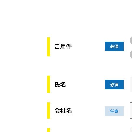
ご用件
必須
氏名
必須
会社名
任意