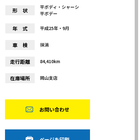
平ボディ・シャーシ
形 状
平ボデー
年 式
平成25年・9月
車 検
抹消
走行距離
84,410km
在庫場所
岡山支店
お問い合わせ
ページを印刷