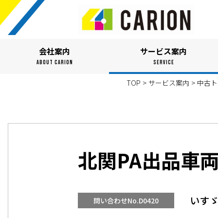
会社案内
サービス案内
ABOUT CARION
SERVICE
TOP
>
サービス案内
>
中古ト
北関PA出品車
いすゞ
問い合わせNo.D0420