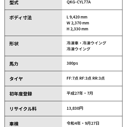
型式
QKG-CYL77A
ボディ寸法
L 9,420 mm
W 2,370 mm
H 2,330 mm
形状
冷凍車・冷凍ウイング
冷凍ウイング
馬力
380ps
タイヤ
FF:7点
RF:3点
RR:3点
初年度登録
平成27年・7月
リサイクル料
13,830円
車検
令和4年・9月27日