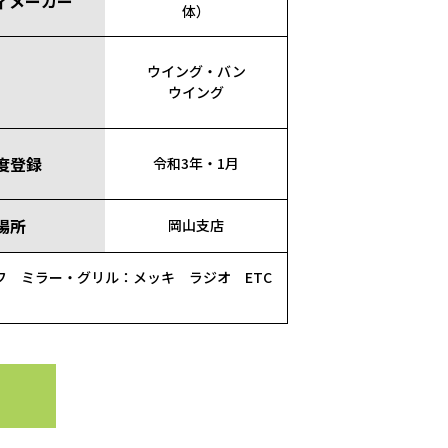
ィメーカー
体）
ウイング・バン
ウイング
度登録
令和3年・1月
場所
岡山支店
フ ミラー・グリル：メッキ ラジオ ETC