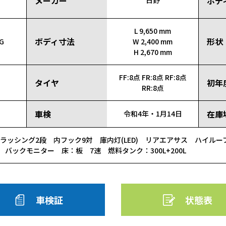
メーカー
ボデ
日野
L 9,650 mm
ボディ寸法
形状
G
W 2,400 mm
H 2,670 mm
FF:8点
FR:8点
RF:8点
タイヤ
初年
RR:8点
車検
在庫
令和4年・1月14日
ラッシング2段 内フック9対 庫内灯(LED) リアエアサス ハイルー
 バックモニター 床：板 7速 燃料タンク：300L+200L
車検証
状態表