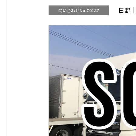
日野│
問い合わせNo.C0187