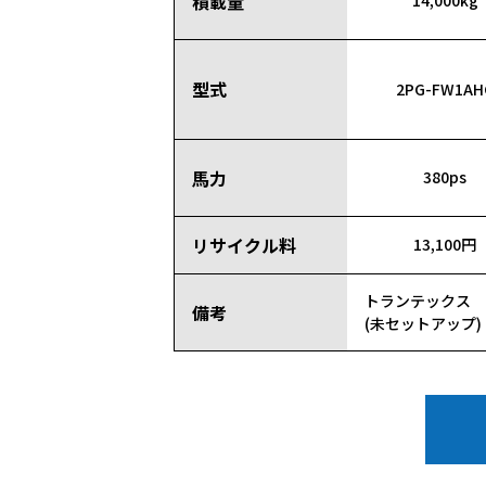
積載量
14,000kg
型式
2PG-FW1AH
馬力
380ps
リサイクル料
13,100円
トランテックス 
備考
(未セットアップ)