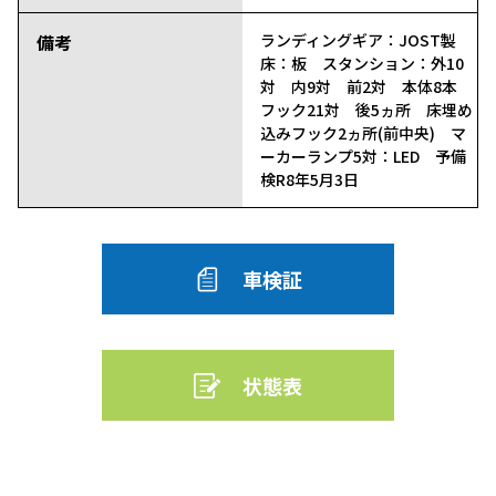
備考
ランディングギア：JOST製
床：板 スタンション：外10
対 内9対 前2対 本体8本
フック21対 後5ヵ所 床埋め
込みフック2ヵ所(前中央) マ
ーカーランプ5対：LED 予備
検R8年5月3日
車検証
状態表