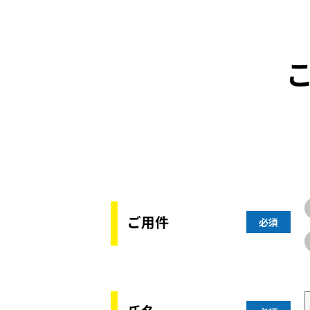
ご用件
必須