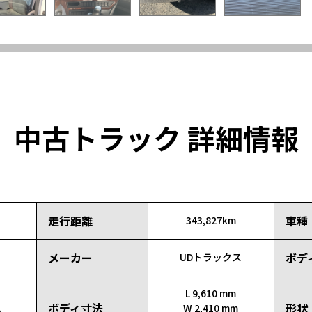
中古トラック 詳細情報
走行距離
車種
343,827km
メーカー
ボデ
UDトラックス
L 9,610 mm
ボディ寸法
形状
A
W 2,410 mm