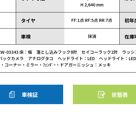
H 2,640 mm
タイヤ
初年
FF:1点
RF:5点
RR:7点
車検
在庫
抹消
2W-03343 床：板 落とし込みフック9対 セイコーラック2対 ラ
バックカメラ アナログタコ ヘッドライト：LED ヘッドライト：LED
・コーナー・ミラー・ﾌｪﾝﾀﾞｰ・ドアガーニッシュ：メッキ
車検証
状態表