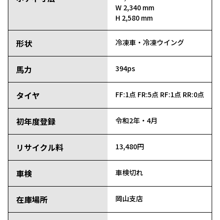
W 2,340 mm
H 2,580 mm
形状
冷凍車・冷凍ウイング
馬力
394ps
タイヤ
FF:1点
FR:5点
RF:1点
RR:0点
初年度登録
令和2年・4月
リサイクル料
13,480円
車検
車検切れ
在庫場所
岡山支店