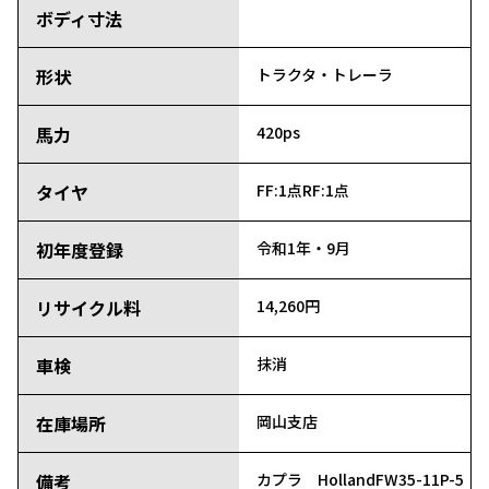
ボディ寸法
形状
トラクタ・トレーラ
馬力
420ps
タイヤ
FF:1点
RF:1点
初年度登録
令和1年・9月
リサイクル料
14,260円
車検
抹消
在庫場所
岡山支店
備考
カプラ HollandFW35-11P-5