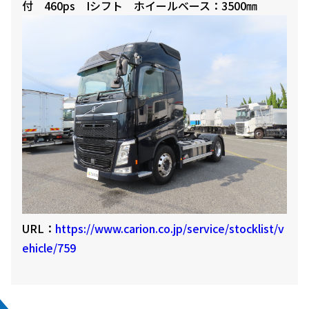
付 460ps Iシフト ホイールベース：3500㎜
URL：
https://www.carion.co.jp/service/stocklist/v
ehicle/759