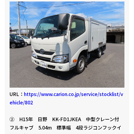
URL：
https://www.carion.co.jp/service/stocklist/v
ehicle/802
② H15年 日野 KK-FD1JKEA 中型クレーン付
フルキャブ 5.04m 標準幅 4段ラジコンフックイ