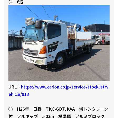
ン 6速
URL：
https://www.carion.co.jp/service/stocklist/v
ehicle/813
③ H26年 日野 TKG-GD7JKAA 増トンクレーン
付 フルキャブ 5.03m 標準幅 アルミブロック