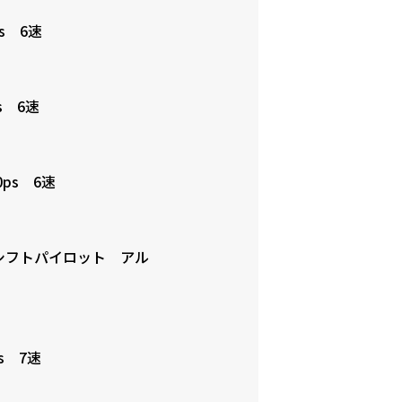
s 6速
s 6速
ps 6速
 シフトパイロット アル
s 7速